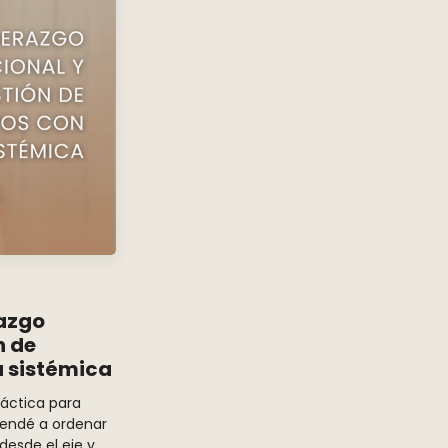
azgo
n de
 sistémica
áctica para
rendé a ordenar
 desde el eje y