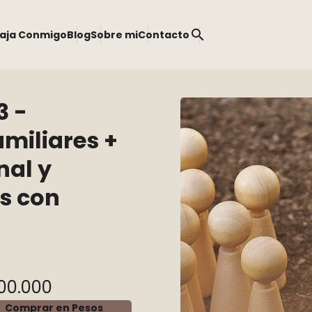
search
aja Conmigo
Blog
Sobre mi
Contacto
 -
miliares +
nal y
s con
00.000
Comprar en Pesos