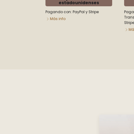
estadounidenses
Pagando con:
PayPal
y
Stripe
Paga
Tran
Más info
Strip
Má
COMBO NAVIDAD 3 - Constelaciones
Sistémica