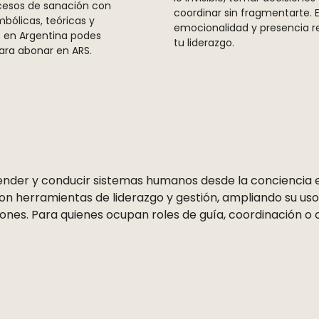
esos de sanación con
coordinar sin fragmentarte. E
bólicas, teóricas y
emocionalidad y presencia rea
is en Argentina podes
tu liderazgo.
para abonar en ARS.
der y conducir sistemas humanos desde la conciencia em
on herramientas de liderazgo y gestión, ampliando su uso
iones. Para quienes ocupan roles de guía, coordinación 