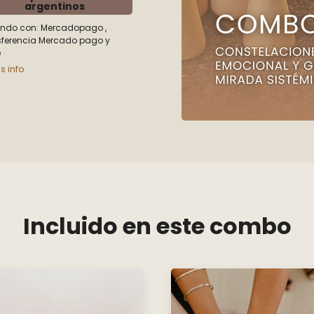
argentinos
ndo con:
Mercadopago
,
sferencia Mercado pago
y
e
s info
 Familiares + Liderazgo Emocional y Gestión de Equ
Incluido en este combo