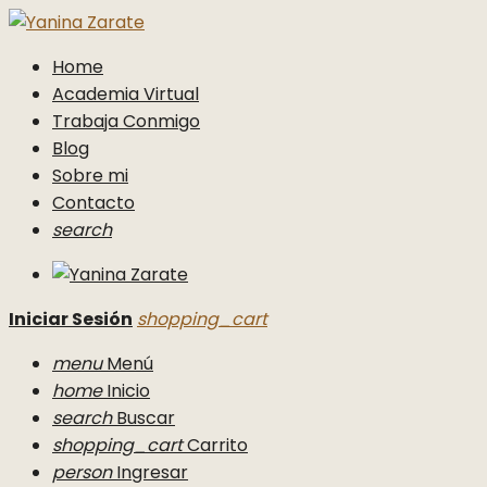
Home
Academia Virtual
Trabaja Conmigo
Blog
Sobre mi
Contacto
search
Iniciar Sesión
shopping_cart
menu
Menú
home
Inicio
search
Buscar
shopping_cart
Carrito
person
Ingresar