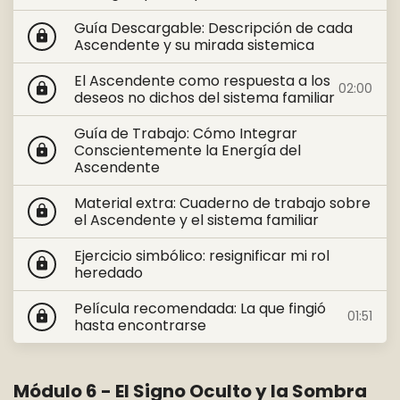
Guía Descargable: Descripción de cada
lock
Ascendente y su mirada sistemica
El Ascendente como respuesta a los
02:00
lock
deseos no dichos del sistema familiar
Guía de Trabajo: Cómo Integrar
Conscientemente la Energía del
lock
Ascendente
Material extra: Cuaderno de trabajo sobre
lock
el Ascendente y el sistema familiar
Ejercicio simbólico: resignificar mi rol
lock
heredado
Película recomendada: La que fingió
01:51
lock
hasta encontrarse
Módulo 6 - El Signo Oculto y la Sombra