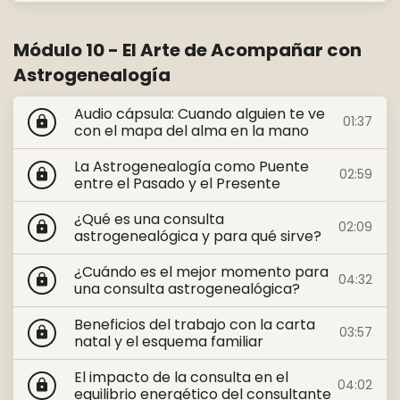
Módulo 10 - El Arte de Acompañar con
Astrogenealogía
Audio cápsula: Cuando alguien te ve
01:37
lock
con el mapa del alma en la mano
La Astrogenealogía como Puente
02:59
lock
entre el Pasado y el Presente
¿Qué es una consulta
02:09
lock
astrogenealógica y para qué sirve?
¿Cuándo es el mejor momento para
04:32
lock
una consulta astrogenealógica?
Beneficios del trabajo con la carta
03:57
lock
natal y el esquema familiar
El impacto de la consulta en el
04:02
lock
equilibrio energético del consultante