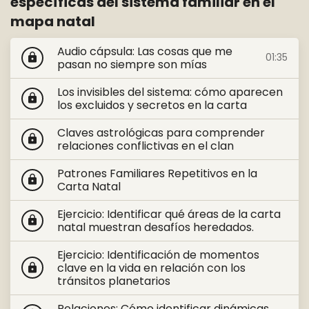
específicas del sistema familiar en el
mapa natal
Audio cápsula: Las cosas que me
01:35
lock
pasan no siempre son mías
Los invisibles del sistema: cómo aparecen
lock
los excluidos y secretos en la carta
Claves astrológicas para comprender
lock
relaciones conflictivas en el clan
Patrones Familiares Repetitivos en la
lock
Carta Natal
Ejercicio: Identificar qué áreas de la carta
lock
natal muestran desafíos heredados.
Ejercicio: Identificación de momentos
clave en la vida en relación con los
lock
tránsitos planetarios
Relaciones: Cómo identificar dinámicas