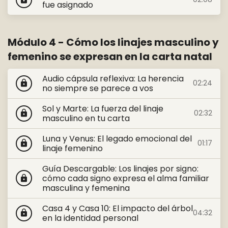
fue asignado
Módulo 4 - Cómo los linajes masculino y
femenino se expresan en la carta natal
Audio cápsula reflexiva: La herencia
02:24
lock
no siempre se parece a vos
Sol y Marte: La fuerza del linaje
02:32
lock
masculino en tu carta
Luna y Venus: El legado emocional del
01:17
lock
linaje femenino
Guía Descargable: Los linajes por signo:
cómo cada signo expresa el alma familiar
lock
masculina y femenina
Casa 4 y Casa 10: El impacto del árbol
04:32
lock
en la identidad personal