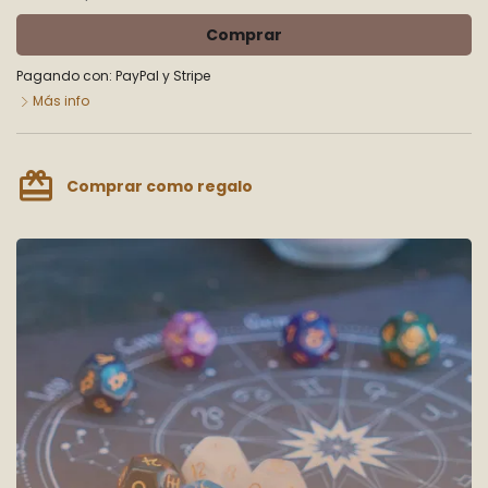
Comprar
Pagando con:
PayPal
y
Stripe
Más info
card_giftcard
Comprar como regalo