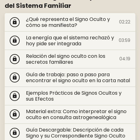
del Sistema Familiar
¿Qué representa el Signo Oculto y
02:22
lock
cómo se manifiesta?
La energía que el sistema rechazó y
03:59
lock
hoy pide ser integrada
Relación del signo oculto con los
04:19
lock
secretos familiares
Guía de trabajo: paso a paso para
lock
encontrar el signo oculto en la carta natal
Ejemplos Prácticos de Signos Ocultos y
lock
sus Efectos
Material extra: Como interpretar el signo
lock
oculto en consulta astrogenealógica
Guía Descargable: Descripción de cada
lock
Signo y su Correspondiente Signo Oculto