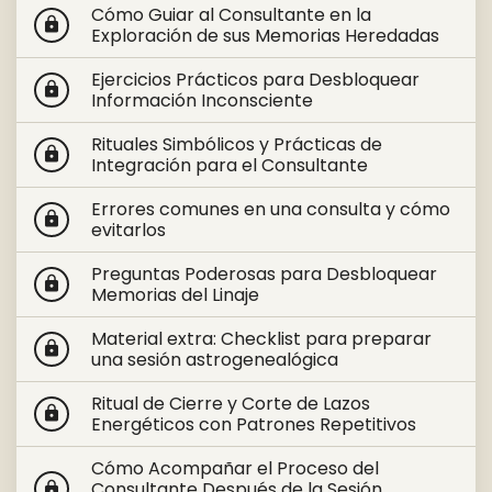
Cómo Guiar al Consultante en la
lock
Exploración de sus Memorias Heredadas
Ejercicios Prácticos para Desbloquear
lock
Información Inconsciente
Rituales Simbólicos y Prácticas de
lock
Integración para el Consultante
Errores comunes en una consulta y cómo
lock
evitarlos
Preguntas Poderosas para Desbloquear
lock
Memorias del Linaje
Material extra: Checklist para preparar
lock
una sesión astrogenealógica
Ritual de Cierre y Corte de Lazos
lock
Energéticos con Patrones Repetitivos
Cómo Acompañar el Proceso del
Consultante Después de la Sesión
lock