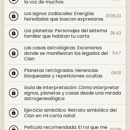
la voz de muchos
Los signos zodiacales: Energías
01:05:23
lock
heredadas que buscan expresarse
Los planetas: Personajes del sistema
25:43
lock
familiar que habitan tu carta
Las casas astrológicas: Escenarios
donde se manifiestan los legados del
11:47
lock
Clan
Planetas retrógrados: Herencias
09:01
lock
bloqueadas y repeticiones ocultas
Guía de interpretación: Cómo interpretar
signos, planetas y casas desde una mirada
lock
astrogenealógica
Ejercicio simbólico: Retrato simbólico del
lock
Clan en mi carta natal
Película recomendada: El rol que me
02:08
lock