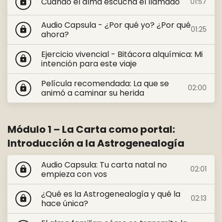
Cuando el alma escucha el llamado
01:57
lock
Audio Capsula - ¿Por qué yo? ¿Por qué
01:25
lock
ahora?
Ejercicio vivencial - Bitácora alquímica: Mi
lock
intención para este viaje
Película recomendada: La que se
02:00
lock
animó a caminar su herida
Módulo 1 – La Carta como portal:
Introducción a la Astrogenealogía
Audio Capsula: Tu carta natal no
02:01
lock
empieza con vos
¿Qué es la Astrogenealogía y qué la
02:13
lock
hace única?