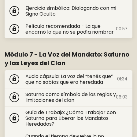
Ejercicio simbólico: Dialogando con mi
lock
Signo Oculto
Película recomendada - La que
00:57
lock
encarnó lo que no se podía nombrar
Módulo 7 - La Voz del Mandato: Saturno
y las Leyes del Clan
Audio cápsula: La voz del “tenés que”
01:34
lock
que no sabías que era heredada
Saturno como símbolo de las reglas y
06:03
lock
limitaciones del clan
Guía de Trabajo: ¿Cómo Trabajar con
Saturno para Liberar los Mandatos
lock
Heredados?
Cuando el tiempo devuelve lo no