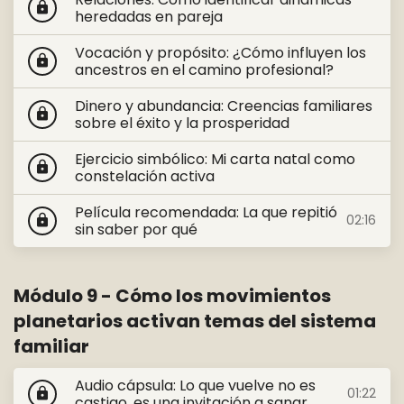
lock
heredadas en pareja
Vocación y propósito: ¿Cómo influyen los
lock
ancestros en el camino profesional?
Dinero y abundancia: Creencias familiares
lock
sobre el éxito y la prosperidad
Ejercicio simbólico: Mi carta natal como
lock
constelación activa
Película recomendada: La que repitió
02:16
lock
sin saber por qué
Módulo 9 - Cómo los movimientos
planetarios activan temas del sistema
familiar
Audio cápsula: Lo que vuelve no es
01:22
lock
castigo, es una invitación a sanar