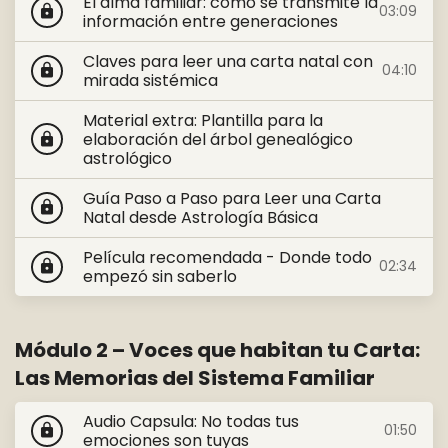
El alma familiar: cómo se transmite la
03:09
lock
información entre generaciones
Claves para leer una carta natal con
04:10
lock
mirada sistémica
Material extra: Plantilla para la
elaboración del árbol genealógico
lock
astrológico
Guía Paso a Paso para Leer una Carta
lock
Natal desde Astrología Básica
Película recomendada - Donde todo
02:34
lock
empezó sin saberlo
Módulo 2 – Voces que habitan tu Carta:
Las Memorias del Sistema Familiar
Audio Capsula: No todas tus
01:50
lock
emociones son tuyas