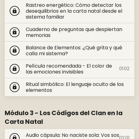
Rastreo energético: Cómo detectar los
desequilibrios en la carta natal desde el
lock
sistema familiar
Cuaderno de preguntas que despiertan
lock
memorias
Balance de Elementos: ¿Qué grita y qué
lock
calla mi sistema?
Película recomendada - El color de
01:02
lock
las emociones invisibles
Ritual simbólico: El lenguaje oculto de los
lock
elementos
Módulo 3 - Los Códigos del Clan en la
Carta Natal
Audio cápsula: No naciste sola: Vos sos
02:01
lock