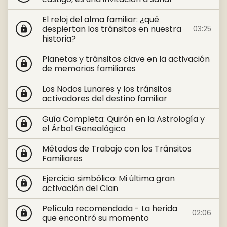
El reloj del alma familiar: ¿qué
despiertan los tránsitos en nuestra
03:25
lock
historia?
Planetas y tránsitos clave en la activación
lock
de memorias familiares
Los Nodos Lunares y los tránsitos
lock
activadores del destino familiar
Guía Completa: Quirón en la Astrología y
lock
el Árbol Genealógico
Métodos de Trabajo con los Tránsitos
lock
Familiares
Ejercicio simbólico: Mi última gran
lock
activación del Clan
Película recomendada - La herida
02:06
lock
que encontró su momento