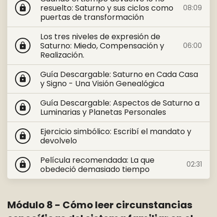
resuelto: Saturno y sus ciclos como
08:09
lock
puertas de transformación
Los tres niveles de expresión de
Saturno: Miedo, Compensación y
06:00
lock
Realización.
Guía Descargable: Saturno en Cada Casa
lock
y Signo - Una Visión Genealógica
Guía Descargable: Aspectos de Saturno a
lock
Luminarias y Planetas Personales
Ejercicio simbólico: Escribí el mandato y
lock
devolvelo
Película recomendada: La que
02:31
lock
obedeció demasiado tiempo
Módulo 8 - Cómo leer circunstancias