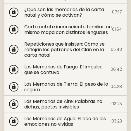
¿Qué son las memorias de la carta
07:17
lock
natal y cómo se activan?
Carta natal e inconsciente familiar: un
01:54
lock
mismo mapa con distintos lenguajes
Repeticiones que insisten: Cómo se
reflejan los patrones del Clan en la
05:43
lock
carta natal
Las Memorias de Fuego: El impulso
06:42
lock
que se contuvo
Las Memorias de Tierra: El peso de lo
04:28
lock
seguro
Las Memorias de Aire: Palabras no
03:25
lock
dichas, pactos invisibles
Las Memorias de Agua: El eco de las
03:23
lock
emociones no vividas