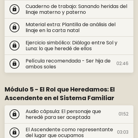
Cuaderno de trabajo: Sanando heridas del
lock
linaje materno y paterno
Material extra: Plantilla de análisis del
lock
linaje en la carta natal
Ejercicio simbólico: Diálogo entre Sol y
lock
Luna: lo que heredé de ellos
Película recomendada - Ser hija de
02:46
lock
ambos soles
Módulo 5 - El Rol que Heredamos: El
Ascendente en el Sistema Familiar
Audio cápsula: El personaje que
01:52
lock
heredé para ser aceptada
El Ascendente como representante
03:03
lock
del lugar que ocupamos